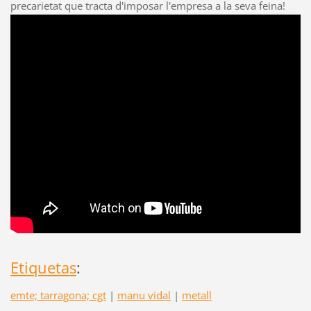
precarietat que tracta d'imposar l'empresa a la seva feina!
Etiquetas
:
emte; tarragona; cgt
|
manu vidal
|
metall