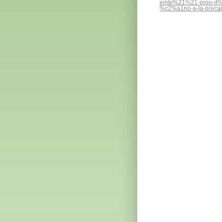
emte%21%21-prou-d%27
%c2%a1no-a-la-precar