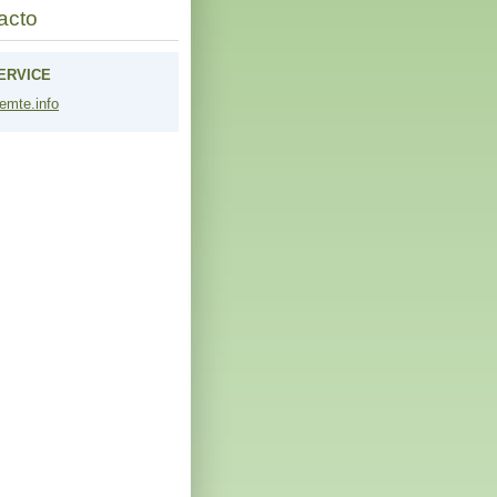
acto
ERVICE
emt
e.info