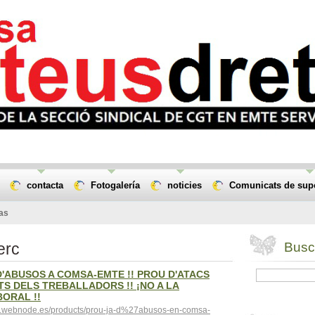
contacta
Fotogalería
noticies
Comunicats de supor
tas
erc
Busca
 D'ABUSOS A COMSA-EMTE !! PROU D'ATACS
S DELS TREBALLADORS !! ¡NO A LA
ORAL !!
ice.webnode.es/products/prou-ja-d%27abusos-en-comsa-