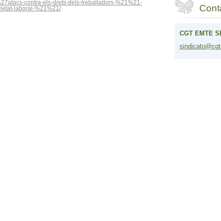
atacs-contra-els-drets-dels-treballadors-%21%21-
Cont
ietat-laboral-%21%21/
CGT EMTE S
sindicat
o@cgt