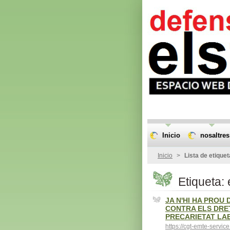
Inicio
nosaltres
Inicio
>
Lista de etique
Etiqueta: 
JA N'HI HA PROU
CONTRA ELS DRET
PRECARIETAT LAB
https://cgt-emte-serv