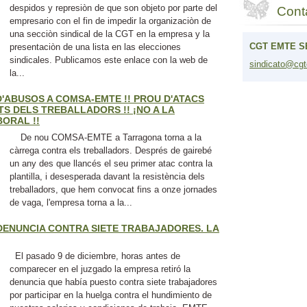
despidos y represiòn de que son objeto por parte del
Cont
empresario con el fin de impedir la organizaciòn de
una secciòn sindical de la CGT en la empresa y la
CGT EMTE S
presentaciòn de una lista en las elecciones
sindicales. Publicamos este enlace con la web de
sindicat
o@cgt
la...
 D'ABUSOS A COMSA-EMTE !! PROU D'ATACS
S DELS TREBALLADORS !! ¡NO A LA
ORAL !!
De nou COMSA-EMTE a Tarragona torna a la
càrrega contra els treballadors. Després de gairebé
un any des que llancés el seu primer atac contra la
plantilla, i desesperada davant la resistència dels
treballadors, que hem convocat fins a onze jornades
de vaga, l'empresa torna a la...
 DENUNCIA CONTRA SIETE TRABAJADORES. LA
El pasado 9 de diciembre, horas antes de
comparecer en el juzgado la empresa retiró la
denuncia que había puesto contra siete trabajadores
por participar en la huelga contra el hundimiento de