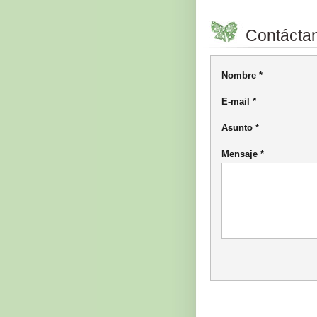
Contácta
Nombre *
E-mail *
Asunto *
Mensaje *