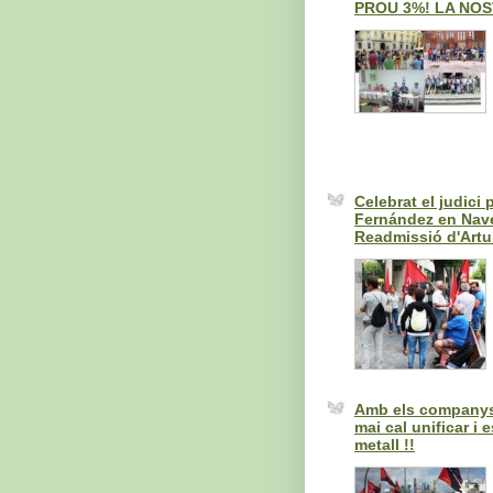
PROU 3%! LA NOS
Celebrat el judici
Fernández en Navec
Readmissió d'Artur
Amb els companys 
mai cal unificar i 
metall !!