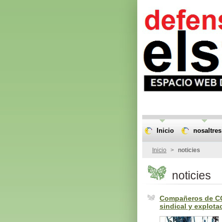
Inicio
nosaltres
Inicio
>
noticies
noticies
Compañeros de CG
sindical y explota