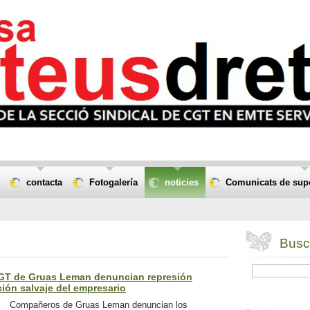
contacta
Fotogalería
noticies
Comunicats de supor
Busca
T de Gruas Leman denuncian represión
ción salvaje del empresario
Compañeros de Gruas Leman denuncian los