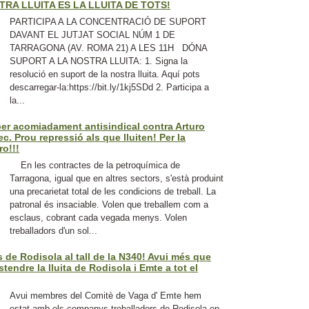
TRA LLUITA ES LA LLUITA DE TOTS!
PARTICIPA A LA CONCENTRACIÓ DE SUPORT
DAVANT EL JUTJAT SOCIAL NÚM 1 DE
TARRAGONA (AV. ROMA 21) A LES 11H DÓNA
SUPORT A LA NOSTRA LLUITA: 1. Signa la
resolució en suport de la nostra lluita. Aquí pots
descarregar-la:https://bit.ly/1kj5SDd 2. Participa a
la...
 per acomiadament antisindical contra Arturo
. Prou repressió als que lluiten! Per la
o!!!
En les contractes de la petroquímica de
Tarragona, igual que en altres sectors, s'està produint
una precarietat total de les condicions de treball. La
patronal és insaciable. Volen que treballem com a
esclaus, cobrant cada vegada menys. Volen
treballadors d'un sol...
de Rodisola al tall de la N340! Avui més que
estendre la lluita de Rodisola i Emte a tot el
Avui membres del Comitè de Vaga d' Emte hem
estat amb els companys treballadors de Rodisola en