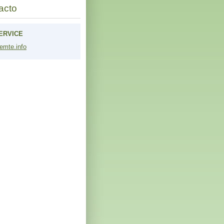
acto
ERVICE
emt
e.info