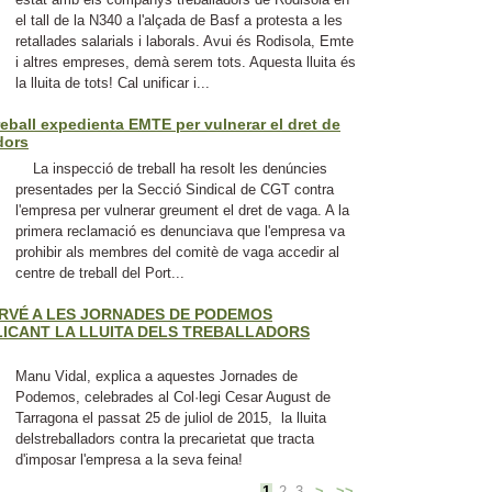
el tall de la N340 a l'alçada de Basf a protesta a les
retallades salarials i laborals. Avui és Rodisola, Emte
i altres empreses, demà serem tots. Aquesta lluita és
la lluita de tots! Cal unificar i...
eball expedienta EMTE per vulnerar el dret de
dors
La inspecció de treball ha resolt les denúncies
presentades per la Secció Sindical de CGT contra
l'empresa per vulnerar greument el dret de vaga. A la
primera reclamació es denunciava que l'empresa va
prohibir als membres del comitè de vaga accedir al
centre de treball del Port...
ERVÉ A LES JORNADES DE PODEMOS
ICANT LA LLUITA DELS TREBALLADORS
Manu Vidal, explica a aquestes Jornades de
Podemos, celebrades al Col·legi Cesar August de
Tarragona el passat 25 de juliol de 2015, la lluita
delstreballadors contra la precarietat que tracta
d'imposar l'empresa a la seva feina!
1
2
3
>
>>