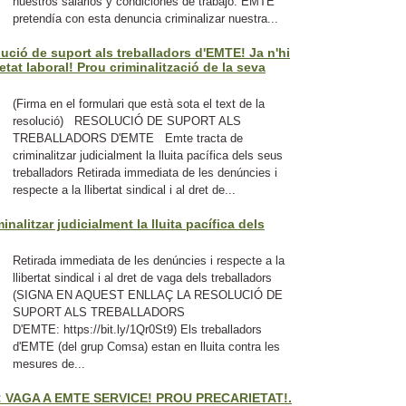
nuestros salarios y condiciones de trabajo. EMTE
pretendía con esta denuncia criminalizar nuestra...
lució de suport als treballadors d'EMTE! Ja n'hi
etat laboral! Prou criminalització de la seva
(Firma en el formulari que està sota el text de la
resolució) RESOLUCIÓ DE SUPORT ALS
TREBALLADORS D'EMTE Emte tracta de
criminalitzar judicialment la lluita pacífica dels seus
treballadors Retirada immediata de les denúncies i
respecte a la llibertat sindical i al dret de...
inalitzar judicialment la lluita pacífica dels
Retirada immediata de les denúncies i respecte a la
llibertat sindical i al dret de vaga dels treballadors
(SIGNA EN AQUEST ENLLAÇ LA RESOLUCIÓ DE
SUPORT ALS TREBALLADORS
D'EMTE: https://bit.ly/1Qr0St9) Els treballadors
d'EMTE (del grup Comsa) estan en lluita contra les
mesures de...
 VAGA A EMTE SERVICE! PROU PRECARIETAT!.