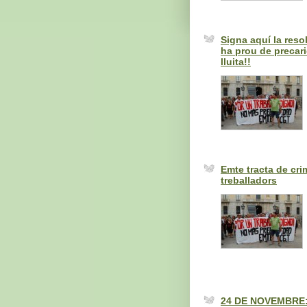
Signa aquí la reso
ha prou de precari
lluita!!
Emte tracta de crim
treballadors
24 DE NOVEMBRE: