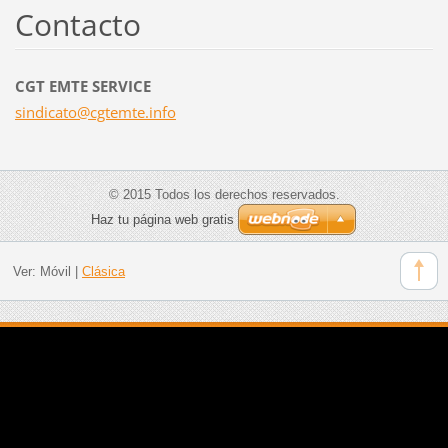
Contacto
CGT EMTE SERVICE
sindicat
o@cgtemt
e.info
© 2015 Todos los derechos reservados.
Haz tu página web gratis
Ver:
Móvil
|
Clásica