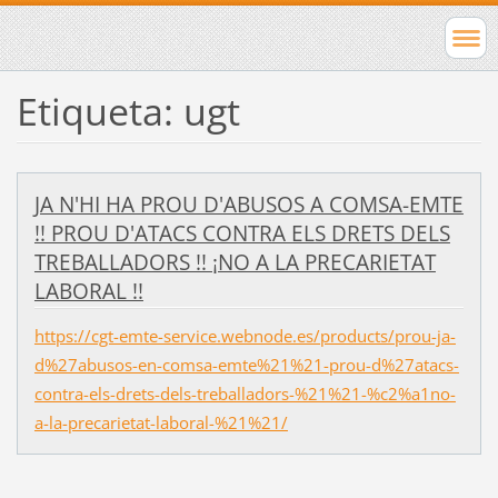
Etiqueta: ugt
JA N'HI HA PROU D'ABUSOS A COMSA-EMTE
!! PROU D'ATACS CONTRA ELS DRETS DELS
TREBALLADORS !! ¡NO A LA PRECARIETAT
LABORAL !!
https://cgt-emte-service.webnode.es/products/prou-ja-
d%27abusos-en-comsa-emte%21%21-prou-d%27atacs-
contra-els-drets-dels-treballadors-%21%21-%c2%a1no-
a-la-precarietat-laboral-%21%21/