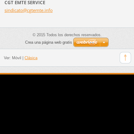
CGT EMTE SERVICE
sindicat
o@cgtemt
e.info
© 2015 Todos los derechos reservados.
Crea una página web gratis
Ver:
Móvil
|
Clásica