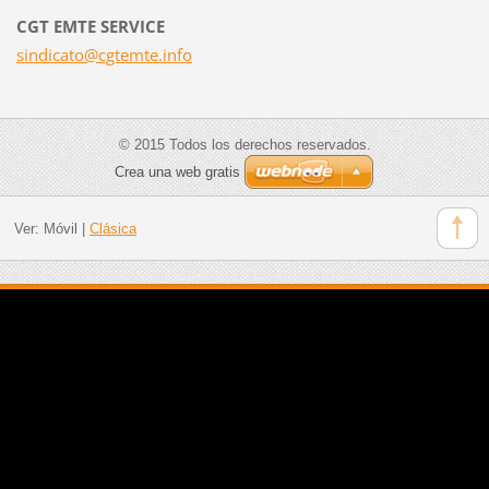
CGT EMTE SERVICE
sindicat
o@cgtemt
e.info
© 2015 Todos los derechos reservados.
Crea una web gratis
Ver:
Móvil
|
Clásica