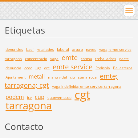
Etiquetas
denuncies
basf
retallades
laboral
arturo
navec
vaga; emte service;
emte
tarragona
concentracio
vaga
comsa
treballadors
pacte
emte service
denuncia
ccoo
ugt
erc
Rodisola
Ballesteros
emte;
metall
Ajuntament
manu vidal
ciu
sumarroca
tarragona; cgt
vaga indefinida; emte service; tarragona
cgt
podem
cup
icv
guanyemccoo
tarragona
Contacto